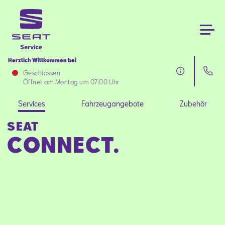
Herzlich Willkommen bei
Geschlossen
Services
Öffnet am Montag um 07:00 Uhr
Services
Fahrzeugangebote
Zubehör
Fahrzeugangebote
SEAT
CONNECT.
Zubehör
Über uns
Aktionen