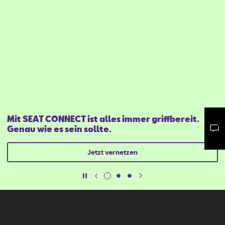
Mit SEAT CONNECT ist alles immer griffbereit.
Genau wie es sein sollte.
Mail schreiben
Kontaktformular
Anrufen
Jetzt vernetzen